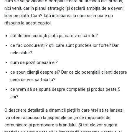
cum se va poziționa o companie care nu are încă nici produs,
nici venit, dar în planul strategic își declară ambiția de a deveni
lider pe piață. Cum? Iată întrebarea la care se impune un
răspuns la acest capitol.
cât de bine cunoști piața pe care vrei să intri?
ce fac concurenții? știi care sunt punctele lor forte? Dar
cele slabe?
cum se poziționează ei?
ce spun clienții despre ei? Dar ce zic potențialii clienți despre
ceea ce vrei să faci tu?
ce vrem să se spună despre companie și produs peste 5
ani?
O descriere detaliată a dinamicii pieții în care vrei să te lansezi
va oferi răspunsuri la aspectele ce țin de mijloacele de
comunicare și promovare a brandului. Și tot ele vor sugera