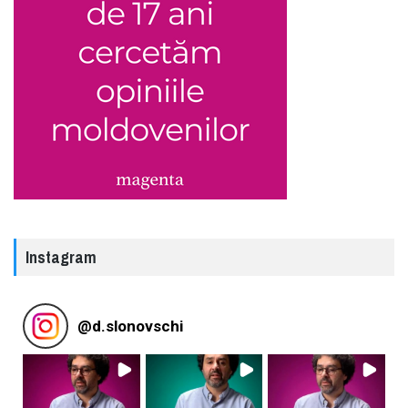
Instagram
@
d.slonovschi