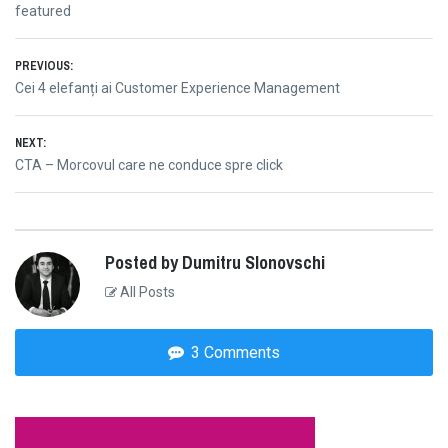
featured
Post
PREVIOUS:
Previous
Cei 4 elefanți ai Customer Experience Management
navigation
post:
NEXT:
Next
CTA – Morcovul care ne conduce spre click
post:
Posted by Dumitru Slonovschi
All Posts
3 Comments