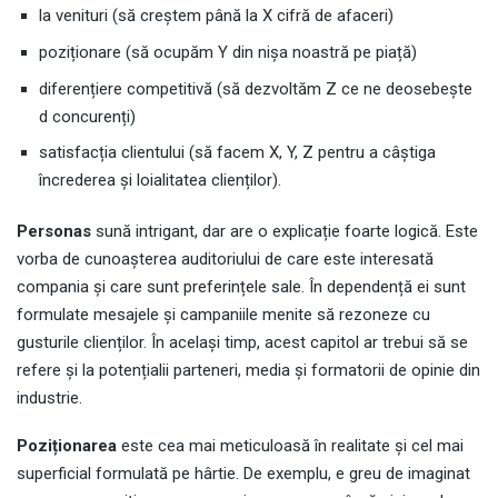
la venituri (să creștem până la X cifră de afaceri)
poziționare (să ocupăm Y din nișa noastră pe piață)
diferențiere competitivă (să dezvoltăm Z ce ne deosebește
d concurenți)
satisfacția clientului (să facem X, Y, Z pentru a câștiga
încrederea și loialitatea clienților).
Personas
sună intrigant, dar are o explicație foarte logică. Este
vorba de cunoașterea auditoriului de care este interesată
compania și care sunt preferințele sale. În dependență ei sunt
formulate mesajele și campaniile menite să rezoneze cu
gusturile clienților. În același timp, acest capitol ar trebui să se
refere și la potențialii parteneri, media și formatorii de opinie din
industrie.
Poziționarea
este cea mai meticuloasă în realitate și cel mai
superficial formulată pe hârtie. De exemplu, e greu de imaginat