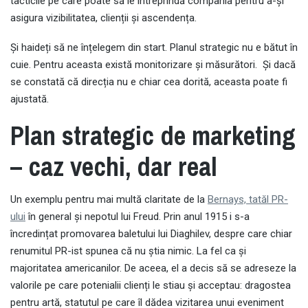
tacticile pe care poate să le întreprindă compania pentru a-și
asigura vizibilitatea, clienții și ascendența.
Și haideți să ne înțelegem din start. Planul strategic nu e bătut în
cuie. Pentru aceasta există monitorizare și măsurători. Și dacă
se constată că direcția nu e chiar cea dorită, aceasta poate fi
ajustată.
Plan strategic de marketing
– caz vechi, dar real
Un exemplu pentru mai multă claritate de la
Bernays, tatăl PR-
ului
în general și nepotul lui Freud. Prin anul 1915 i s-a
încredințat promovarea baletului lui Diaghilev, despre care chiar
renumitul PR-ist spunea că nu știa nimic. La fel ca și
majoritatea americanilor. De aceea, el a decis să se adreseze la
valorile pe care potenialii clienți le stiau și acceptau: dragostea
pentru artă, statutul pe care îl dădea vizitarea unui eveniment