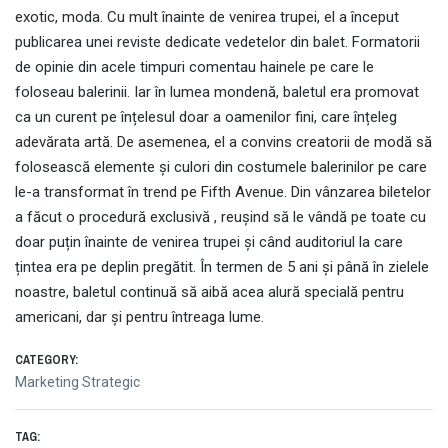
exotic, moda. Cu mult înainte de venirea trupei, el a început
publicarea unei reviste dedicate vedetelor din balet. Formatorii
de opinie din acele timpuri comentau hainele pe care le
foloseau balerinii. Iar în lumea mondenă, baletul era promovat
ca un curent pe înțelesul doar a oamenilor fini, care înțeleg
adevărata artă. De asemenea, el a convins creatorii de modă să
folosească elemente și culori din costumele balerinilor pe care
le-a transformat în trend pe Fifth Avenue. Din vânzarea biletelor
a făcut o procedură exclusivă , reușind să le vândă pe toate cu
doar puțin înainte de venirea trupei și când auditoriul la care
țintea era pe deplin pregătit. În termen de 5 ani și până în zielele
noastre, baletul continuă să aibă acea alură specială pentru
americani, dar și pentru întreaga lume.
CATEGORY:
Marketing Strategic
TAG: