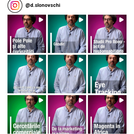
@
d.slonovschi