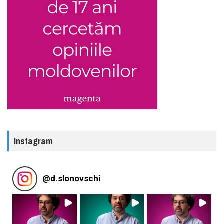
Instagram
@
d.slonovschi