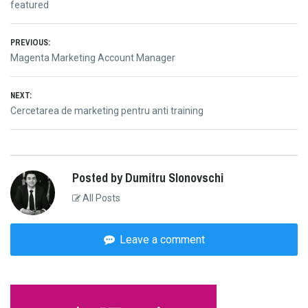
featured
Post
PREVIOUS:
Previous
Magenta Marketing Account Manager
navigation
post:
NEXT:
Next
Cercetarea de marketing pentru anti training
post:
Posted by Dumitru Slonovschi
All Posts
Leave a comment