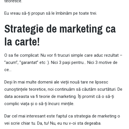
teoretice.
Eu vreau să-ți propun să le îmbinăm pe toate trei.
Strategie de marketing ca
la carte!
O sa fie complicat. Nu vor fi trucuri simple care aduc rezultat –
”acum”, ”garantat” etc :). Nici 3 pași pentru… Nici 3 motive de
ce…
Deși în mai multe domenii ale vieții nouă tare ne lipsesc
cunoștințele teoretice, noi continuăm să căutăm scurtături. De
data aceasta va fi teorie de marketing. Îți promit că o să-ți
complic viața și o să-ți încurc mințile.
Dar cel mai interesant este faptul ca strategia de marketing o
vei scrie chiar tu. Da, tu! Nu, eu nu v-oi sta degeaba.