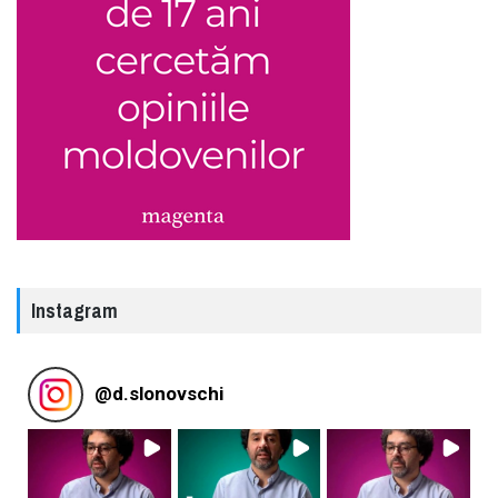
Instagram
@
d.slonovschi