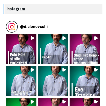
Instagram
@
d.slonovschi