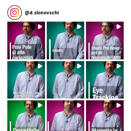
@
d.slonovschi