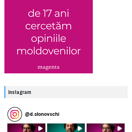
Instagram
@
d.slonovschi