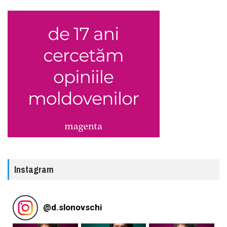
Instagram
@
d.slonovschi