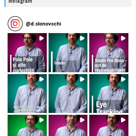
Instagram
@
d.slonovschi