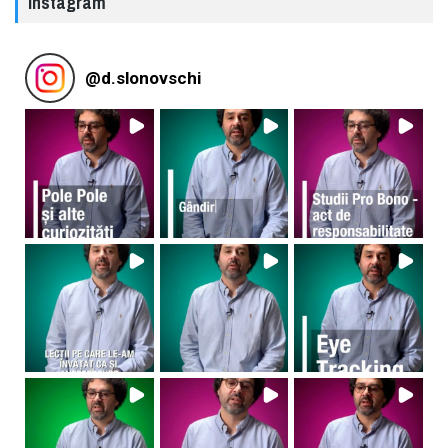
Instagram
@
d.slonovschi