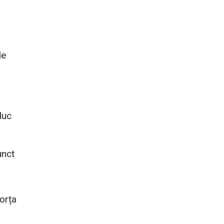
de
duc
unct
orța