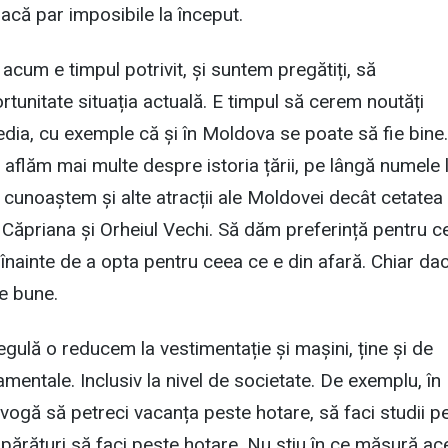
dacă par imposibile la început.
 acum e timpul potrivit, și suntem pregătiți, să
tunitate situația actuală. E timpul să cerem noutăți
dia, cu exemple că și în Moldova se poate să fie bine
aflăm mai multe despre istoria țării, pe lângă numele l
 cunoaștem și alte atracții ale Moldovei decât cetatea
 Căpriana și Orheiul Vechi. Să dăm preferință pentru c
înainte de a opta pentru ceea ce e din afară. Chiar da
de bune.
gulă o reducem la vestimentație și mașini, ține și de
mentale. Inclusiv la nivel de societate. De exemplu, în
ogă să petreci vacanța peste hotare, să faci studii p
mpărături să faci peste hotare. Nu știu în ce măsură ac