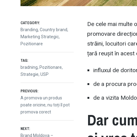
CATEGORY:
De cele mai multe o
Branding
,
Country brand
,
promovare direcționa
Marketing Strategic
,
străini, locuitori ca
Pozitionare
țară reușit în acest
TAG:
bradning
,
Pozitionare
,
influxul de dorito
Strategie
,
USP
de a procura pro
Post
PREVIOUS:
de a vizita Moldo
Previous
A promova un produs
post:
poate oricine, nu toți îl pot
navigation
Dar cum
promova corect
NEXT:
Next
Brand Moldova –