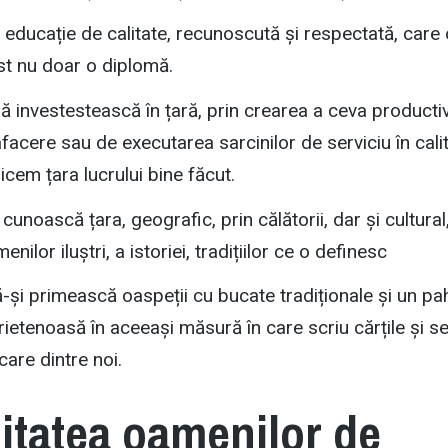
 educație de calitate, recunoscută și respectată, care
ist nu doar o diplomă.
să investestească în țară, prin crearea a ceva productiv,
facere sau de executarea sarcinilor de serviciu în cali
icem țara lucrului bine făcut.
 cunoască țara, geografic, prin călătorii, dar și cultural
ilor iluștri, a istoriei, tradițiilor ce o definesc
-și primească oaspeții cu bucate tradiționale și un pa
prietenoasă în aceeași măsură în care scriu cărțile și s
care dintre noi.
itatea oamenilor de