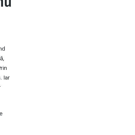
nu
nd
ă,
rin
. Iar
r
e