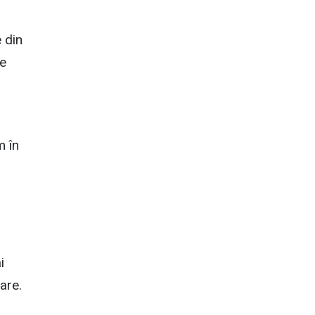
e din
ne
m în
i
are.