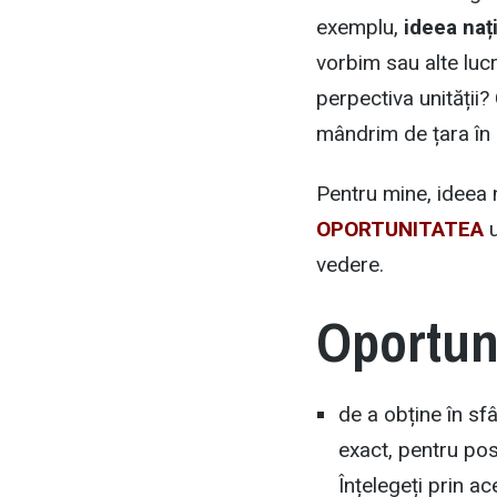
exemplu,
ideea naț
vorbim sau alte lucr
perpectiva unității
mândrim de țara în 
Pentru mine, ideea 
OPORTUNITATEA
u
vedere.
Oportun
de a obține în sf
exact, pentru pos
Înțelegeți prin ac