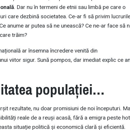
ională
. Dar nu în termeni de etnii sau limbă pe care o
uri care dezbină societatea. Ce-ar fi să privim lucruril
? Ce anume ar putea să ne unească? Ce ne-ar face să 
care trăim?
națională ar însemna încredere venită din
nui viitor sigur. Sună pompos, dar imediat explic ce a
itatea populației…
ârșit rezultate, nu doar promisiuni de noi începuturi. Ma
ibilități reale de a reuși acasă, fără a emigra peste hot
easta situație politică și economică clară și eficientă.