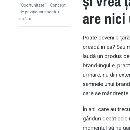
și vrea 
post:
“Oportunitate” – Concept
are nici
de poziționare pentru
străini
Poate deveni o țară 
creadă în ea? Sau m
laudă un produs de c
brand-ingul e, pract
urmare, nu din exter
semnele unui brand d
care se mândrește de
În anii care au trec
gânduri decât cele m
momentul să ne gândi