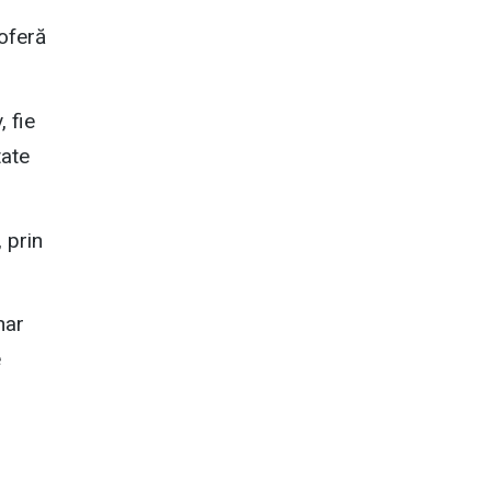
 oferă
 fie
tate
, prin
har
e