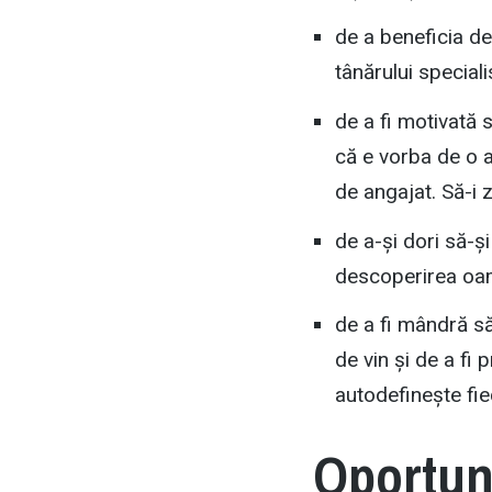
de a beneficia de
tânărului special
de a fi motivată 
că e vorba de o a
de angajat. Să-i z
de a-și dori să-și
descoperirea oamen
de a fi mândră să
de vin și de a fi 
autodefinește fie
Oportun