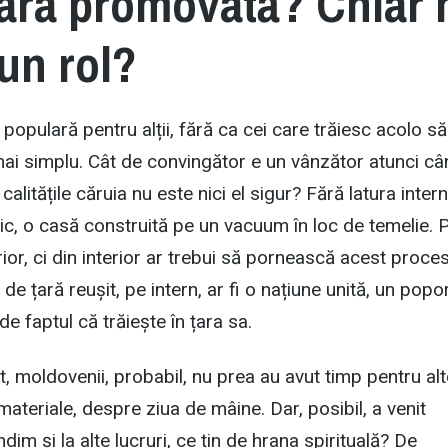
țara promovată?
Chiar 
 un rol?
populară pentru alții, fără ca cei care trăiesc acolo să
ai simplu. Cât de convingător e un vânzător atunci câ
alitățile căruia nu este nici el sigur? Fără latura intern
ic, o casă construită pe un vacuum în loc de temelie. P
ior, ci din interior ar trebui să pornească acest proces
e țară reușit, pe intern, ar fi o națiune unită, un popo
 faptul că trăiește în țara sa.
ut, moldovenii, probabil, nu prea au avut timp pentru alt
ateriale, despre ziua de mâine. Dar, posibil, a venit
m și la alte lucruri, ce țin de hrana spirituală? De