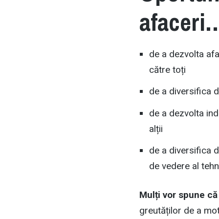
afaceri
de a dezvolta afa
către toți
de a diversifica d
de a dezvolta ind
alții
de a diversifica 
de vedere al tehno
Mulți vor spune că
greutăților de a mo