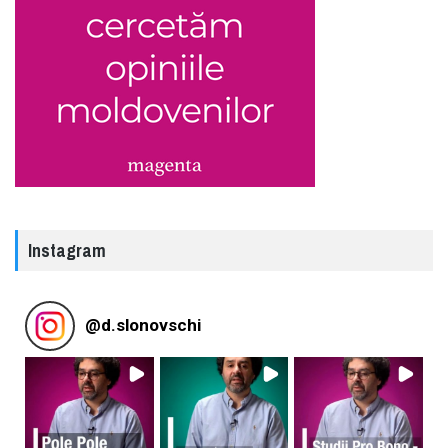
Instagram
@
d.slonovschi