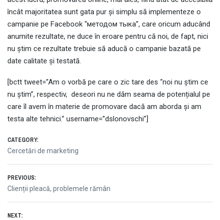
încât majoritatea sunt gata pur și simplu să implementeze o
campanie pe Facebook “методом тыка”, care oricum aducând
anumite rezultate, ne duce în eroare pentru că noi, de fapt, nici
nu știm ce rezultate trebuie să aducă o campanie bazată pe
date calitate și testată.
[bctt tweet=”Am o vorbă pe care o zic tare des “noi nu știm ce
nu știm”, respectiv, deseori nu ne dăm seama de potențialul pe
care îl avem în materie de promovare dacă am aborda și am
testa alte tehnici.” username=”dslonovschi”]
CATEGORY:
Cercetări de marketing
Post
PREVIOUS:
Previous
Clienții pleacă, problemele rămân
navigation
post:
NEXT: