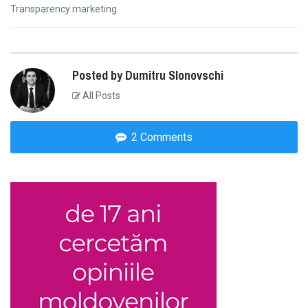
Next
Transparency marketing
post:
Posted by Dumitru Slonovschi
All Posts
2 Comments