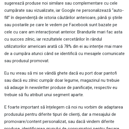
sugerează produse noi similare sau complementare cu cele
cumpărate sau vizualizate, iar Google ne personalizează “auto-
fill” în dependență de istoria căutărilor anterioare, până și știrile
sau postarile pe care le vedem pe Facebook sunt bazate pe
cele cu care am interacționat anterior. Brandurile mari fac asta
cu succes zilnic, iar rezultatele cercetărilor în rândul
utilizatorilor americani arată că 78% din ei au intenție mai mare
de a cumpăra atunci când se identifică cu mesajele comunicate
sau produsul promovat.
Eu nu vreau să mi se vândă ghete dacă eu port doar pantofi
sau dacă eu zilnic cumpăr doar legume, magazinul nu trebuie
să adauge în newsletter produse de panificație, respectiv eu
trebuie să fiu atribuit unui segment aparte.
E foarte important să înțelegem că noi nu vorbim de adaptarea
produsului pentru diferite tipuri de clienți, dar a mesajului de
promovare/content personalizat, sau dacă vindem diferite
produse, identificarea grupului de consumatori pentru fiecare