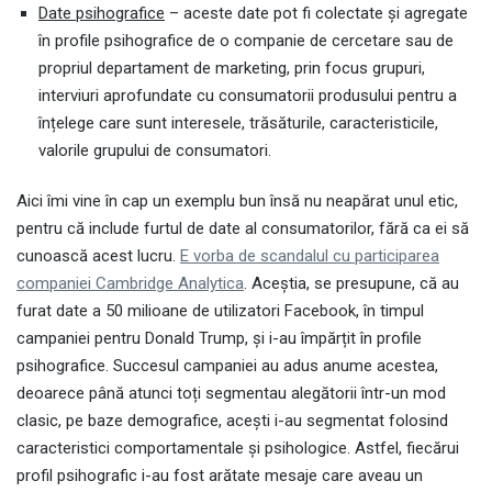
Date psihografice
– aceste date pot fi colectate și agregate
în profile psihografice de o companie de cercetare sau de
propriul departament de marketing, prin focus grupuri,
interviuri aprofundate cu consumatorii produsului pentru a
înțelege care sunt interesele, trăsăturile, caracteristicile,
valorile grupului de consumatori.
Aici îmi vine în cap un exemplu bun însă nu neapărat unul etic,
pentru că include furtul de date al consumatorilor, fără ca ei să
cunoască acest lucru.
E vorba de scandalul cu participarea
companiei Cambridge Analytica
. Aceștia, se presupune, că au
furat date a 50 milioane de utilizatori Facebook, în timpul
campaniei pentru Donald Trump, și i-au împărțit în profile
psihografice. Succesul campaniei au adus anume acestea,
deoarece până atunci toți segmentau alegătorii într-un mod
clasic, pe baze demografice, acești i-au segmentat folosind
caracteristici comportamentale și psihologice. Astfel, fiecărui
profil psihografic i-au fost arătate mesaje care aveau un