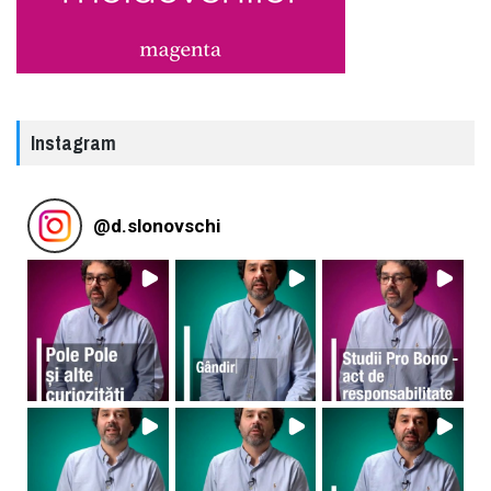
Instagram
@
d.slonovschi