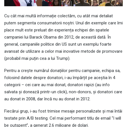
Cu cât mai multă informație colectăm, cu atât mai detaliat
putem segmenta consumatorii noștri. Unul din exemple care îmi
place mult este preluat din experiența echipei din spatele
campaniei lui Barack Obama din 2012, de această dată. În
general, campaniile politice din US sunt un exemplu foarte
avansat de utilizare a celor mai inovative metode de promovare
(probabil mai puțin cea a lui Trump).
Pentru a crește numărul donațiilor pentru campanie, echipa sa,
folosind datele despre donatori, i-au împărțit pe aceștia în 4
categorii – cei care au mai donat, donatori rapizi (au info
salvata și donează printr-un click), non-donors, și donatori care
au donat in 2008, dar încă nu au donat in 2012.
Fiecărui grup, i-au fost trimise mesaje personalizate și mai întâi
testate prin A/B testing. Cel mai performant titlu de email “I will
be outspent”, a generat 2.6 milioane de dolari.