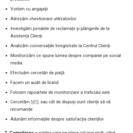
Vorbim cu angajații
Adresăm chestionare utilizatorilor
Investigăm jurnalele de reclamații și plângerile de la
Asistența Clienți
Analizăm conversațiile înregistrate la Centrul Clienți
Monitorizăm ce spune lumea despre companie pe social
media
Efectuăm cercetări de piață
Facem un audit de brand
Folosim rapoartele de monitorizare a traficului web
Cercetăm
NPS
sau cât de dispuși sunt clienții să vă
recomande
Adunăm informațiile despre satisfacția clienților
2. Compilarea –
partea care ne place cel mai mult, când