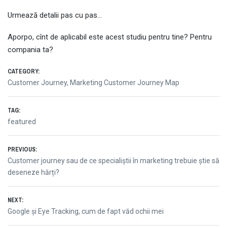
Urmează detalii pas cu pas…
Aporpo, cînt de aplicabil este acest studiu pentru tine? Pentru
compania ta?
CATEGORY:
Customer Journey
,
Marketing Customer Journey Map
TAG:
featured
Post
PREVIOUS:
Previous
Customer journey sau de ce specialiștii în marketing trebuie știe să
navigation
post:
deseneze hărți?
NEXT:
Next
Google și Eye Tracking, cum de fapt văd ochii mei
post: