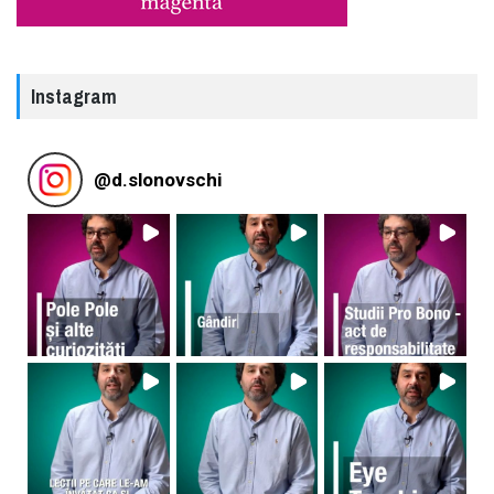
Instagram
@
d.slonovschi