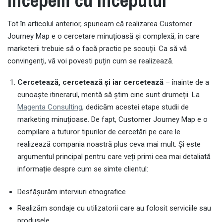
începem cu începutul
Tot în articolul anterior, spuneam că realizarea Customer
Journey Map e o cercetare minuțioasă și complexă, în care
marketerii trebuie să o facă practic pe scouții. Ca să vă
convingenți, vă voi povesti puțin cum se realizează.
Cercetează, cercetează și iar cercetează
– înainte de a
cunoaște itinerarul, merită să știm cine sunt drumeții. La
Magenta Consulting
, dedicăm acestei etape studii de
marketing minuțioase. De fapt, Customer Journey Map e o
compilare a tuturor tipurilor de cercetări pe care le
realizează compania noastră plus ceva mai mult. Și este
argumentul principal pentru care veți primi cea mai detaliată
informație despre cum se simte clientul:
Desfășurăm interviuri etnografice
Realizăm sondaje cu utilizatorii care au folosit serviciile sau
produsele