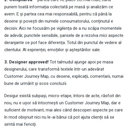
punem toată informația colectată pe masă și analizăm ce
avem. E și partea cea mai responsabilă, pentru că până la
desene și povești din numele consumatorului, conținutul e
decisiv. Aici ne focusăm pe vigilența de a nu scăpa momentele
de adevăr, punctele sensibile, șansele de a rezolva mici aspecte
deranjante ce pot face diferența. Totul din punctul de vedere al
clientului. Al exprienței, emoțiilor și așteptărilor sale.
3. Designer approved!
Tot talmudul ajunge apoi pe masa
designerului, care transformă textele într-un adevărat
Customer Journey Map, cu desene, explicații, comentarii, numai
bune de urmărit și scos concluzii.
Desigur există subpași, micro-etape, întors de acte, răsfoit din
nou, nu e ușor să întocmești un Customer Journey Map, dar e
suficient de motivant, mai ales când descoperi aspecte pe care
în mod obișnuit nici nu le-ai bănui că pot ajuta clienții să se
simtă mai fericiți.