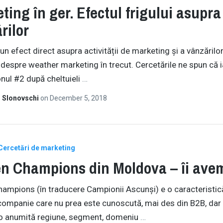
ting în ger. Efectul frigului asupra
rilor
un efect direct asupra activității de marketing și a vânzărilo
 despre weather marketing în trecut. Cercetările ne spun că 
nul #2 după cheltuieli
…
 Slonovschi
on
December 5, 2018
Cercetări de marketing
n Champions din Moldova – îi ave
ampions (în traducere Campionii Ascunși) e o caracteristic
companie care nu prea este cunoscută, mai des din B2B, dar
r-o anumită regiune, segment, domeniu
…