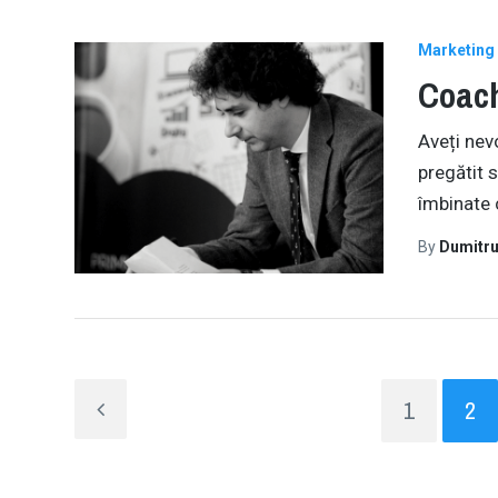
Marketing 
Coach
Aveți nev
pregătit 
îmbinate 
By
Dumitru
1
2