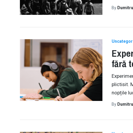
By
Dumitru
Uncategor
Exper
fără t
Experiment
plictisit
nopțile lu
By
Dumitru