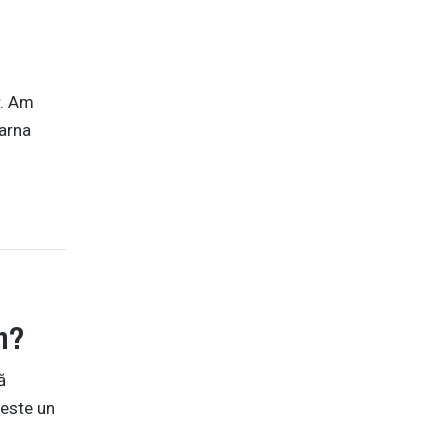
r. Am
iarna
m?
ă
 este un