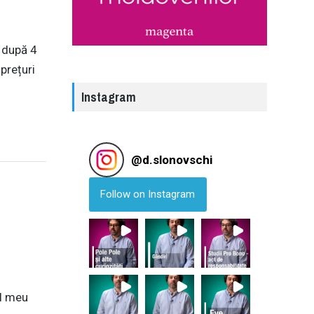
 după 4
prețuri
Instagram
@
d.slonovschi
Follow on Instagram
ul meu