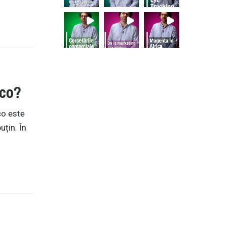
eco?
co este
uțin. În