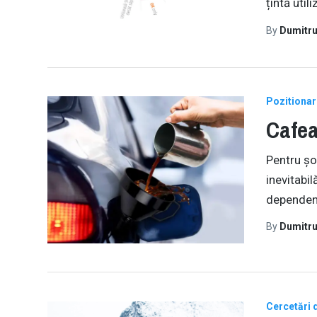
țintă util
By
Dumitru
Pozitionar
Cafea
Pentru șof
inevitabil
dependenț
By
Dumitru
Cercetări 