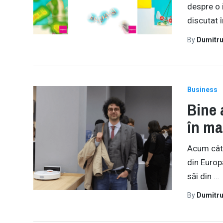
despre o 
discutat 
By
Dumitru
Business
Bine 
în ma
Acum câte
din Europ
săi din
…
By
Dumitru