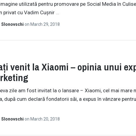
imagine utilizată pentru promovare pe Social Media în Culis
în privat cu Vadim Cușnir
…
 Slonovschi
on
March 29, 2018
ați venit la Xiaomi – opinia unui ex
rketing
va zile am fost invitat la o lansare – Xiaomi, cel mai mare
a, după cum declară fondatorii săi, a expus în vânzare pentru 
 Slonovschi
on
March 20, 2018