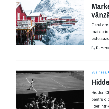
Marke
vânză
Gerul are 
mai scris
este sezo
By
Dumitru
Business
Hidde
Hidden Ch
pentru o 
lider înt