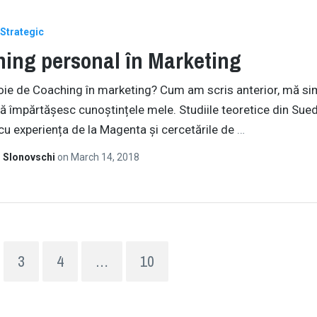
Strategic
ing personal în Marketing
oie de Coaching în marketing? Cum am scris anterior, mă si
să împărtășesc cunoștințele mele. Studiile teoretice din Sued
cu experiența de la Magenta și cercetările de
…
 Slonovschi
on
March 14, 2018
3
4
…
10