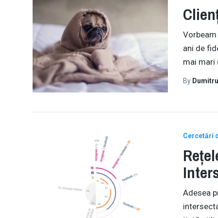
Clien
Vorbeam c
ani de fi
mai mari 
By
Dumitru
Cercetări 
Rețel
Inter
Adesea pr
intersect