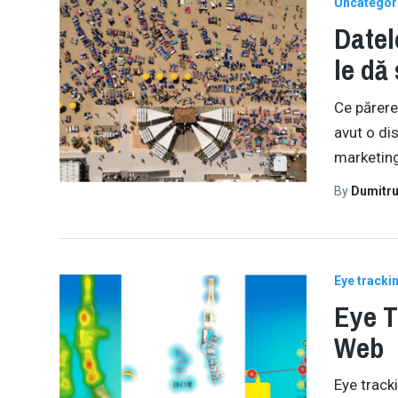
Uncategor
Datel
le dă
Ce părere
avut o di
marketing
By
Dumitru
Eye tracki
Eye T
Web
Eye tracki