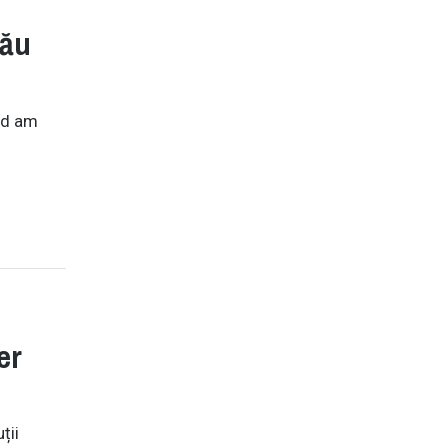
tău
nd am
er
ții