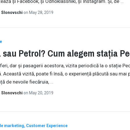
izează și Facebook, și Odnoklassniki, și Instagram. Și, de
…
 Slonovschi
on
May 28, 2019
e
 sau Petrol? Cum alegem stația P
eri, dar și pasagerii acestora, vizita periodică la o stație Pe
ă. Această vizită, poate fi însă, o experiență plăcută sau mai p
ă de nevoile fiecăruia,
…
 Slonovschi
on
May 20, 2019
de marketing
Customer Experience