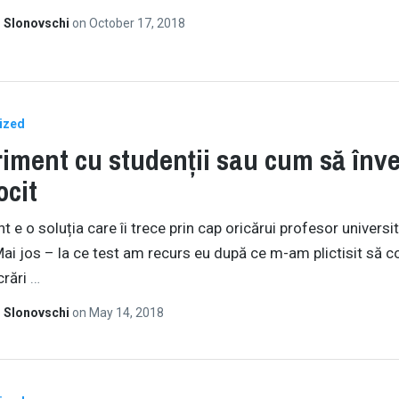
 Slonovschi
on
October 17, 2018
ized
iment cu studenții sau cum să înve
ocit
 e o soluția care îi trece prin cap oricărui profesor universi
. Mai jos – la ce test am recurs eu după ce m-am plictisit să 
crări
…
 Slonovschi
on
May 14, 2018