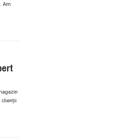
e. Am
pert
 magazin
clienții