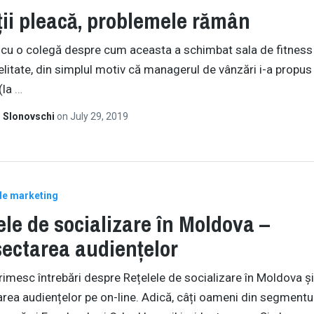
ții pleacă, problemele rămân
u o colegă despre cum aceasta a schimbat sala de fitness
delitate, din simplul motiv că managerul de vânzări i-a propus 
(la
…
 Slonovschi
on
July 29, 2019
de marketing
ele de socializare în Moldova –
sectarea audiențelor
imesc întrebări despre Rețelele de socializare în Moldova și
area audiențelor pe on-line. Adică, câți oameni din segment